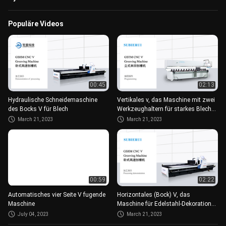
Populäre Videos
00:45
02:13
Hydraulische Schneidemaschine
Vertikales v, das Maschine mit zwei
des Bocks V für Blech
Werkzeughaltern für starkes Blech
fugt
March 21, 2023
March 21, 2023
00:59
02:22
Automatisches vier Seite V fugende
Horizontales (Bock) V, das
Maschine
Maschine für Edelstahl-Dekoration
fugt
July 04, 2023
March 21, 2023