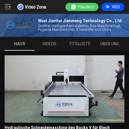
Plaudern
WEB
Wuxi Jianhui Jianmeng Technology Co., Ltd.
Qualität Hochgeschwindigkeitsv, Das Maschine Fugt,
Fugende Maschine CNC V Hersteller Von China
HAUS
VIDEOS
TITELLISTE
ÜBER UNS
Hydraulische Schneidemaschine des Bocks V für Blech