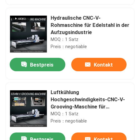
Hydraulische CNC-V-
Rohmaschine für Edelstahl in der
Aufzugsindustrie
MOQ：1 Satz
Preis：negotiable
Bestpreis
Kontakt
Luftkühlung
Haus
Hochgeschwindigkeits-CNC-V-
Grooving-Maschine für
Beschilderung und
MOQ：1 Satz
Produkte
Edelstahlverarbeitung
Preis：negotiable
Videos
Bestpreis
Kontakt