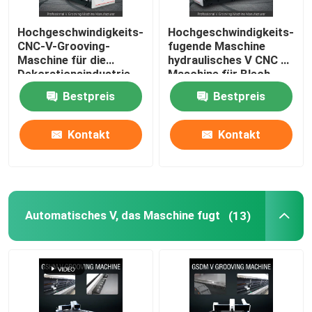
Hochgeschwindigkeits-
Hochgeschwindigkeits-
CNC-V-Grooving-
fugende Maschine
Maschine für die
hydraulisches V CNC V
Dekorationsindustrie
Maschine für Blech
aus Edelstahl - Modell
1225 fugend
Bestpreis
Bestpreis
1225
Kontakt
Kontakt
Automatisches V, das Maschine fugt
(13)