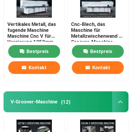
Vertikales Metall, das
Cnc-Blech, das
fugende Maschine
Maschine für
Maschine Cnc V für
Metallzwischenwand V
Verzierung 1250mm
Groover-Maschine
fugt
1240 fugt
Bestpreis
Bestpreis
Kontakt
Kontakt
V-Groover-Maschine
(12)