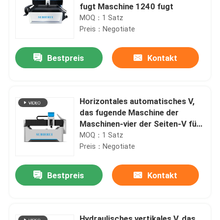
fugt Maschine 1240 fugt
MOQ：1 Satz
Preis：Negotiate
Bestpreis
Kontakt
Horizontales automatisches V,
das fugende Maschine der
Maschinen-vier der Seiten-V für
Kasten-Zwischenwand fugt
MOQ：1 Satz
Preis：Negotiate
Bestpreis
Kontakt
Hydraulisches vertikales V, das