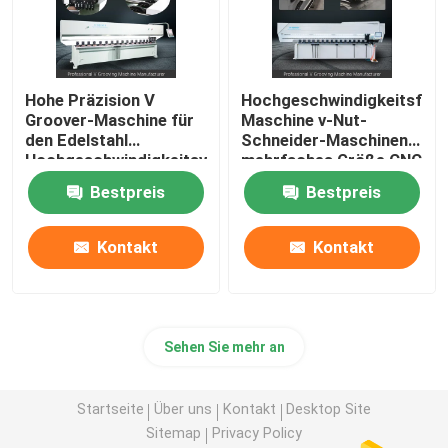
Hohe Präzision V
Hochgeschwindigkeitsfug
Groover-Maschine für
Maschine v-Nut-
den Edelstahl
Schneider-Maschinen-
Hochgeschwindigkeitsv
mehrfaches Größe CNC
Maschine fugend
V
Bestpreis
Bestpreis
Kontakt
Kontakt
Sehen Sie mehr an
Startseite
Über uns
Kontakt
Desktop Site
Sitemap
Privacy Policy