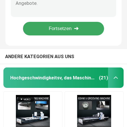
Vertikale Nut-Maschine CNC V Schneidemaschine-V für Metallsignage-Produktion 1240
Schneidemaschine 1240 CNC V für die Signage-Produktion Hochgeschwindigkeitsv Maschine fugend
Blech, das Maschine fugt
Nut-Schneidemaschine-hydraulischer Schneider-Maschine 1232 CNC V V für Metallmöbel
Multi Funktionsv-Schneider-Maschinen-Inneneinrichtung CNC-Blatt-Trennschneider 1540
V-Groover-Maschine
Schneidemaschine Türrahmen CNC V Hochgeschwindigkeits-Nut-Schneidemaschine 1560 CNC V
Horizontale v-Schneidemaschine
ANDERE KATEGORIEN AUS UNS
V-Nut-Schneider-Maschine
Hochgeschwindigkeitsv, das Maschine fugt
(21)
v-Nutschneidemaschine
Cnc-Blatt-Trennschneider
Schneidemaschine CNC V