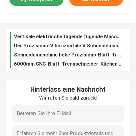
Vertikale elektrische fugende fugende Maschine Maschine CNC V für Inneneinrichtungs-Einzelteile
Der Präzisions-V horizontale V Schneidemaschine Nut-der Schneidemaschine-für Anzeigen-Stütze
Über uns
Schneidemaschine hohe Präzisions-Blatt-Trennschneider-Edelstahl Cnc V
6000mm CNC-Blatt-Trennschneider-Küchenschrank, der Maschine herstellt
Hochleistungs-CNC-Blatt-Trennschneider-Aufzug Teilv Groover-Maschine
Fabrik-Ausflug
Vielseitiger Trennschneider 1550 V Maschinen-Hersteller fugend
Leistungsfähige Nutmaschine der CNC-Blatt-Trennschneider-Duschkabine-Platten-V
Qualitätskontrolle
Automatische Nut-Schneider-Maschine der CNC-Blatt-Trennschneider-Tür-Industrie-V
3200mm Hochgeschwindigkeitsv Maschine CNC-Blatt fugend, das Maschine fugt
Fordern Sie ein Zitat
Automatisches Nut-Maschine CNC V fugende hydraulische V Maschinen-für Metall
Hinterlass eine Nachricht
1250mm CNC-Blatt-Trennschneider-Antiskateboard V Groover-Maschine
Hochgeschwindigkeitsv, das Maschine fugt
Wir rufen Sie bald zurück!
Präzision automatisches V Schneidemaschine Signage-fugend Maschine moderne Nut-V
Blech hohe Präzision CNC V, das Maschine hydraulische V Groover-Maschine 1532 fugt
Fugende Maschine CNC V
Horizontale Schneidemaschine V CNC V Groover-Maschine für Metallzwischenwand täfelt 1560
1225 automatische V, die Nut-Schneider-Maschinen-Küchenschrank-Türen Maschine CNC V fugen
Automatisches V, das Maschine fugt