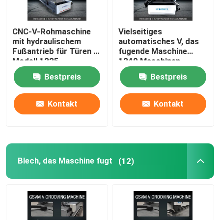
CNC-V-Rohmaschine
Vielseitiges
mit hydraulischem
automatisches V, das
Fußantrieb für Türen -
fugende Maschine
Modell 1225
1240 Maschinen-
Edelstahl Cnc V fugt
Bestpreis
Bestpreis
Kontakt
Kontakt
Blech, das Maschine fugt
(12)