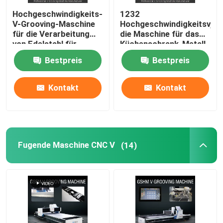
Hochgeschwindigkeits-
1232
V-Nutmaschine
V-Grooving-Maschine
Hochgeschwindigkeitsv,
für die Verarbeitung
die Maschine für das
von Edelstahl für
Küchenschrank-Metall
Wohnkultur
fugt Maschine fugen
V-Nut-Maschine für Metall
Bestpreis
Bestpreis
Kontakt
Kontakt
Fugende Maschine CNC V
(14)