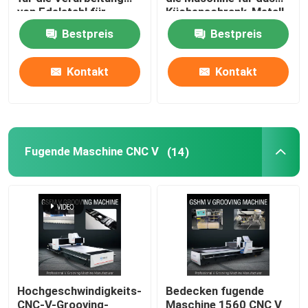
von Edelstahl für
Küchenschrank-Metall
Wohnkultur
fugt Maschine fugen
Bestpreis
Bestpreis
Blech, das Maschine fugt
Kontakt
Kontakt
V-Groover-Maschine
Horizontale v-Schneidemaschine
Fugende Maschine CNC V
(14)
V-Nut-Schneider-Maschine
v-Nutschneidemaschine
Cnc-Blatt-Trennschneider
Hochgeschwindigkeits-
Bedecken fugende
Schneidemaschine CNC V
CNC-V-Grooving-
Maschine 1560 CNC V