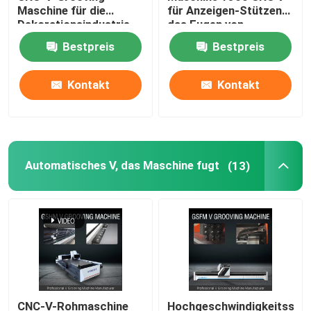
Maschine für die
für Anzeigen-Stützen
Dekorationsindustrie
das Fugen von
V-Nutmaschine
aus Edelstahl - Modell
Maschinen-
Bestpreis
Bestpreis
1225
Verzierungs-Industrie
V-Nut-Maschine für Metall
Kontakt
Kontakt
Automatisches V, das Maschine fugt
(13)
CNC-V-Rohmaschine
Hochgeschwindigkeitsselb