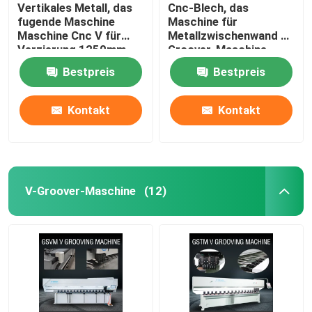
Vertikales Metall, das
Cnc-Blech, das
fugende Maschine
Maschine für
Maschine Cnc V für
Metallzwischenwand V
Verzierung 1250mm
Groover-Maschine
fugt
1240 fugt
Bestpreis
Bestpreis
Kontakt
Kontakt
V-Groover-Maschine
(12)