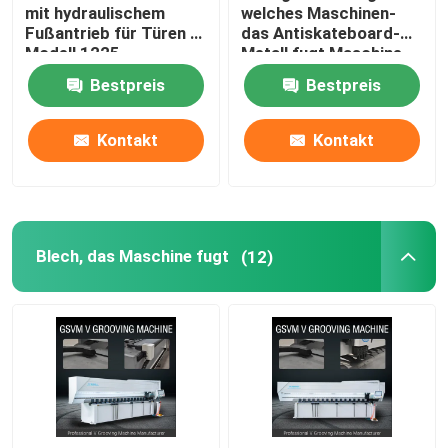
mit hydraulischem
welches Maschinen-
Fußantrieb für Türen -
das Antiskateboard-
Modell 1225
Metall fugt Maschine
1232 fugt
Bestpreis
Bestpreis
Kontakt
Kontakt
Blech, das Maschine fugt
(12)