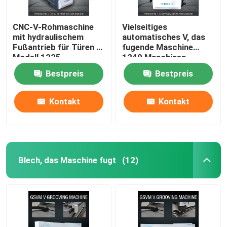
CNC-V-Rohmaschine
Vielseitiges
mit hydraulischem
automatisches V, das
Fußantrieb für Türen -
fugende Maschine
Modell 1225
1240 Maschinen-
Edelstahl Cnc V fugt
Bestpreis
Bestpreis
Kontakt
Kontakt
Blech, das Maschine fugt
(12)