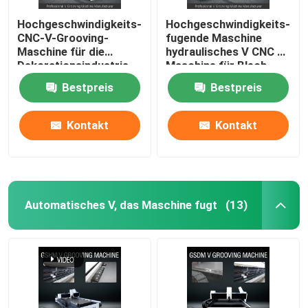
Hochgeschwindigkeits-
Hochgeschwindigkeits-
CNC-V-Grooving-
fugende Maschine
Maschine für die
hydraulisches V CNC V
Dekorationsindustrie
Maschine für Blech
aus Edelstahl - Modell
1225 fugend
Bestpreis
Bestpreis
1225
Kontakt
Kontakt
Automatisches V, das Maschine fugt
(13)