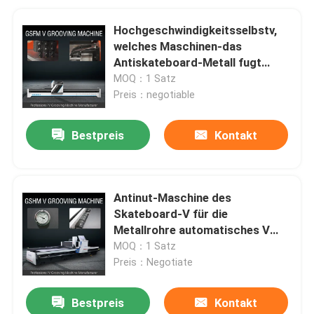
Hochgeschwindigkeitsselbstv,
welches Maschinen-das
Antiskateboard-Metall fugt
Maschine 1232 fugt
MOQ：1 Satz
Preis：negotiable
Bestpreis
Kontakt
Antinut-Maschine des
Skateboard-V für die
Metallrohre automatisches V
Maschine fugend
MOQ：1 Satz
Preis：Negotiate
Bestpreis
Kontakt