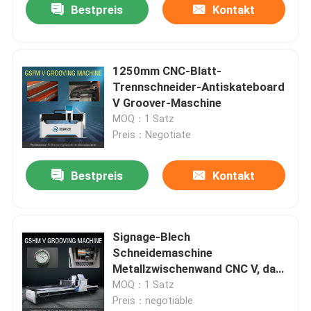
Bestpreis
Kontakt
1250mm CNC-Blatt-
Trennschneider-Antiskateboard
V Groover-Maschine
MOQ：1 Satz
Preis：Negotiate
Bestpreis
Kontakt
Signage-Blech
Schneidemaschine
Metallzwischenwand CNC V, das
Maschine 1532 fugt
MOQ：1 Satz
Preis：negotiable