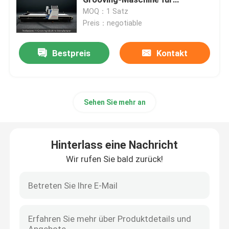
Edelstahldekoration
MOQ：1 Satz
Preis：negotiable
Blech, das Maschine fugt
Bestpreis
Kontakt
V-Groover-Maschine
Horizontale v-Schneidemaschine
Sehen Sie mehr an
V-Nut-Schneider-Maschine
Hinterlass eine Nachricht
v-Nutschneidemaschine
Wir rufen Sie bald zurück!
Cnc-Blatt-Trennschneider
Schneidemaschine CNC V