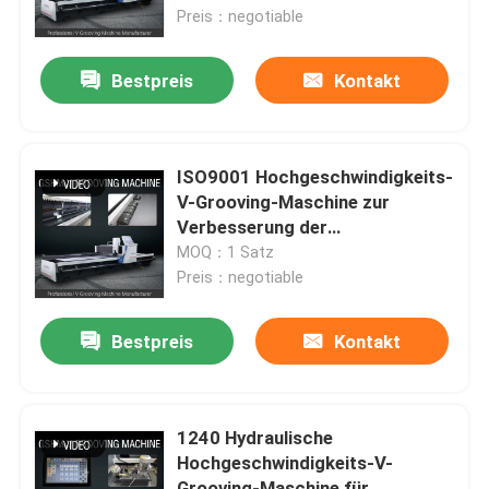
Preis：negotiable
Über uns
Bestpreis
Kontakt
Fabrik-Ausflug
ISO9001 Hochgeschwindigkeits-
Qualitätskontrolle
V-Grooving-Maschine zur
Verbesserung der
Produktionseffizienz
MOQ：1 Satz
Fordern Sie ein Zitat
Preis：negotiable
Hochgeschwindigkeitsv, das Maschine fugt
Bestpreis
Kontakt
Fugende Maschine CNC V
1240 Hydraulische
Hochgeschwindigkeits-V-
Automatisches V, das Maschine fugt
Grooving-Maschine für