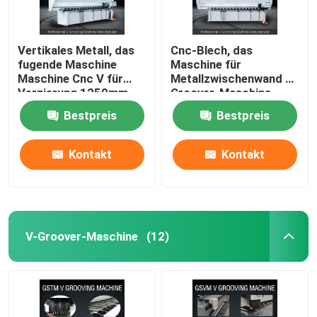
Vertikales Metall, das
Cnc-Blech, das
fugende Maschine
Maschine für
Maschine Cnc V für
Metallzwischenwand V
Verzierung 1250mm
Groover-Maschine
fugt
1240 fugt
Bestpreis
Bestpreis
Kontakt
Kontakt
V-Groover-Maschine
(12)