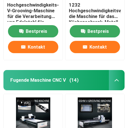
Hochgeschwindigkeits-
1232
V-Grooving-Maschine
Hochgeschwindigkeitsv,
für die Verarbeitung
die Maschine für das
von Edelstahl für
Küchenschrank-Metall
Wohnkultur
fugt Maschine fugen
Bestpreis
Bestpreis
Kontakt
Kontakt
Fugende Maschine CNC V
(14)