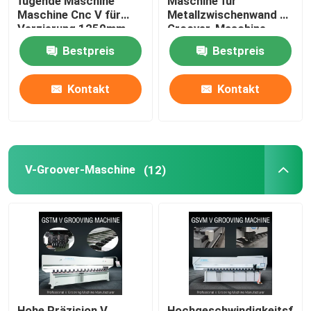
fugende Maschine
Maschine für
Maschine Cnc V für
Metallzwischenwand V
Verzierung 1250mm
Groover-Maschine
fugt
1240 fugt
Bestpreis
Bestpreis
Kontakt
Kontakt
V-Groover-Maschine
(12)
Hohe Präzision V
Hochgeschwindigkeitsfug