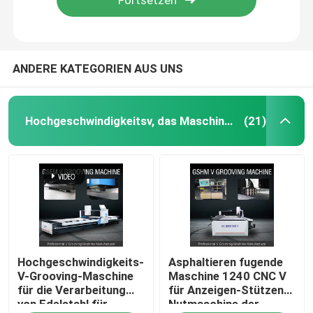
ANDERE KATEGORIEN AUS UNS
Hochgeschwindigkeitsv, das Maschine fugt
(21)
Haus
Hochgeschwindigkeits-
Asphaltieren fugende
Produkte
V-Grooving-Maschine
Maschine 1240 CNC V
für die Verarbeitung
für Anzeigen-Stützen
von Edelstahl für
Nutmaschine der
Videos