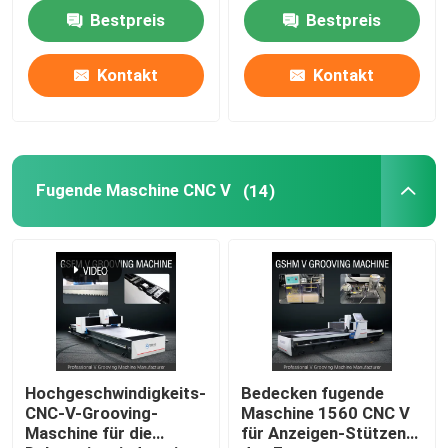
Wohnkultur
Möbel-V
Bestpreis
Bestpreis
Über uns
Kontakt
Kontakt
Fabrik-Ausflug
Qualitätskontrolle
Fugende Maschine CNC V
(14)
Fordern Sie ein Zitat
Hochgeschwindigkeitsv, das Maschine fugt
Fugende Maschine CNC V
Hochgeschwindigkeits-
Bedecken fugende
CNC-V-Grooving-
Maschine 1560 CNC V
Maschine für die
für Anzeigen-Stützen
Automatisches V, das Maschine fugt