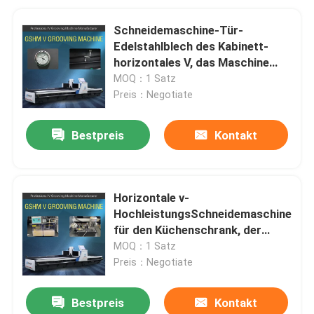
Schneidemaschine-Tür-
Edelstahlblech des Kabinett-
horizontales V, das Maschine
fugt
MOQ：1 Satz
Preis：Negotiate
Bestpreis
Kontakt
Horizontale v-
HochleistungsSchneidemaschine
für den Küchenschrank, der
Maschine herstellt
MOQ：1 Satz
Preis：Negotiate
Bestpreis
Kontakt