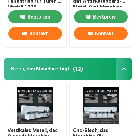
Fußantrieb für Türen -
das Antiskateboard-
Modell 1225
Metall fugt Maschine
1232 fugt
V-Nutmaschine
Bestpreis
Bestpreis
Kontakt
Kontakt
V-Nut-Maschine für Metall
Blech, das Maschine fugt
(12)
Vertikales Metall, das
Cnc-Blech, das