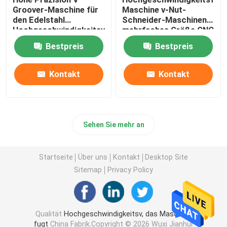
Groover-Maschine für
Maschine v-Nut-
den Edelstahl
Schneider-Maschinen-
Hochgeschwindigkeitsv
mehrfaches Größe CNC
Maschine fugend
V
Bestpreis
Bestpreis
Kontakt
Kontakt
Sehen Sie mehr an
Startseite
Über uns
Kontakt
Desktop Site
Sitemap
Privacy Policy
Qualität
Hochgeschwindigkeitsv, das Maschine
fugt
China Fabrik.Copyright © 2026 Wuxi Jianhui