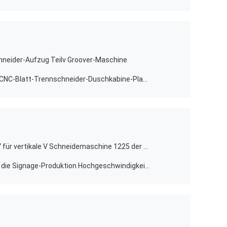
neider-Aufzug Teilv Groover-Maschine
Leistungsfähige Nutmaschine der CNC-Blatt-Trennschneider-Duschkabine-Platten-V
Fugende Maschine Präzision CNC V für vertikale V Schneidemaschine 1225 der Anzeigen-Stützen-
Schneidemaschine 1240 CNC V für die Signage-Produktion Hochgeschwindigkeitsv Maschine fugend