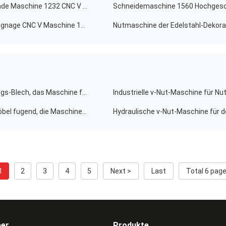
Hydraulische v-Nutmaschine für das Metall, das fugende Maschine 1232 CNC V verarbeitet
Schneidemaschine hydraulisches automatisches V Signage CNC V Maschine 1240 fugend
1500mm V Nut-Schneider-Maschinen-Inneneinrichtungs-Blech, das Maschine fugt
Industrielle v-Nut-Maschine für Nu
Bock Hochgeschwindigkeitsv die Maschinen-Metallmöbel fugend, die Maschine herstellen
1
2
3
4
5
Next >
Last
Total 6 pag
ber
Produkte