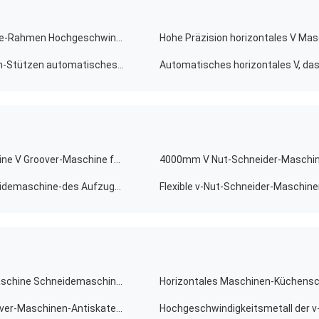
Hydraulische v-Schneidemaschine für die Duschkabine-Rahmen Hochgeschwindigkeitsv Maschine fugend
Vielseitige v-Nut-Schneider-Maschine für die Anzeigen-Stützen automatisches V Maschine fugend
Leistungsfähiges Hochgeschwindigkeitsv, das Maschine V Groover-Maschine für Duschkabine-Rahmen fugt
Der hohen Präzisions-V fugende Maschine Nut-Schneidemaschine-des Aufzugs-V für Blech
Der hohen Präzisions-horizontale V Nut-Schneider-Maschine Schneidemaschine-des Edelstahl-V
Hydraulisches automatisches V, das Maschine V Groover-Maschinen-Antiskateboard-Stopper fugt