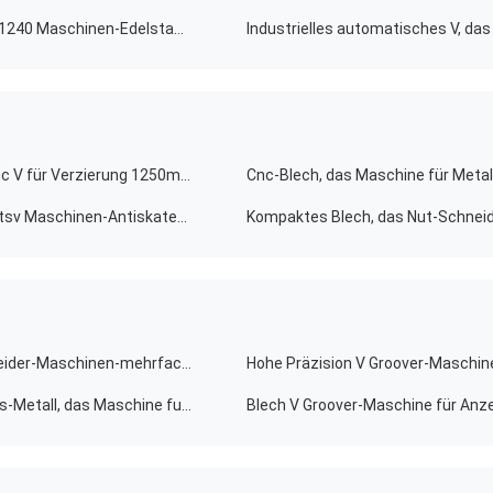
Vielseitiges automatisches V, das fugende Maschine 1240 Maschinen-Edelstahl Cnc V fugt
Vertikales Metall, das fugende Maschine Maschine Cnc V für Verzierung 1250mm fugt
CER Blatt, welches die Maschine Hochgeschwindigkeitsv Maschinen-Antiskateboard-öffentliche Plätze fugend fugt
Hochgeschwindigkeitsfugende Maschine v-Nut-Schneider-Maschinen-mehrfaches Größe CNC V
fugende Maschine 4000mm CNC V für das Verzierungs-Metall, das Maschine fugt