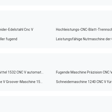
ider-Edelstahl Cnc V
Hochleistungs-CNC-Blatt-Trennsch
ller fugend
Schneidemaschine-Antiskateboard-Abschreckungsmittel 1532 CNC V automatisches V Maschine fugend
Blech hohe Präzision CNC V, das Maschine hydraulische V Groover-Maschine 1532 fugt