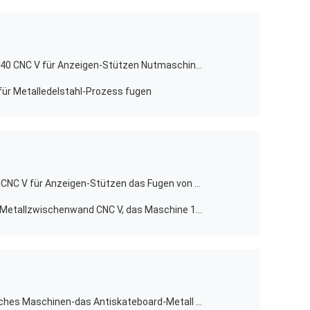
Asphaltieren fugende Maschine 1240 CNC V für Anzeigen-Stützen Nutmaschine der Möbel-V
 für Metalledelstahl-Prozess fugen
Bedecken fugende Maschine 1560 CNC V für Anzeigen-Stützen das Fugen von Maschinen-Verzierungs-Industrie
Signage-Blech Schneidemaschine Metallzwischenwand CNC V, das Maschine 1532 fugt
Hochgeschwindigkeitsselbstv, welches Maschinen-das Antiskateboard-Metall fugt Maschine 1232 fugt