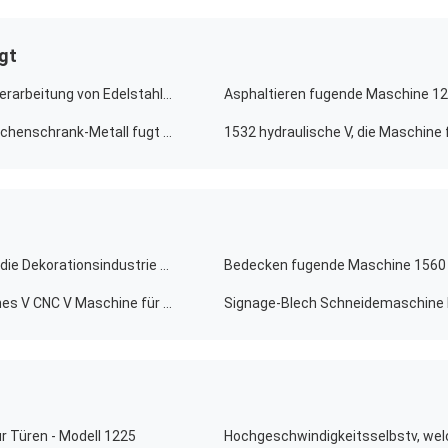
gt
Hochgeschwindigkeits-V-Grooving-Maschine für die Verarbeitung von Edelstahl für Wohnkultur
1232 Hochgeschwindigkeitsv, die Maschine für das Küchenschrank-Metall fugt Maschine fugen
1532 hydraulische V, die Maschine
Hochgeschwindigkeits-CNC-V-Grooving-Maschine für die Dekorationsindustrie aus Edelstahl - Modell 1225
Hochgeschwindigkeits-fugende Maschine hydraulisches V CNC V Maschine für Blech 1225 fugend
 Türen - Modell 1225