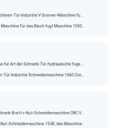
Hohe Präzision horizontales V Maschinen-Tür-Industrie V Groover-Maschine fugend
Automatisches horizontales V, das Maschine für das Blech fugt Maschine 1550 fugt
4000mm V Nut-Schneider-Maschine für Art der Schrank-Tür-hydraulische fugende Maschinen-V
Flexible v-Nut-Schneider-Maschinen-Tür-Industrie Schneidemaschine 1560 Cnc V
Horizontales Maschinen-Küchenschrank-Brett v-Nut-Schneidemaschine CNC V fugendes
Hochgeschwindigkeitsmetall der v-Nut-Schneidemaschine-1540, das Maschine fugt