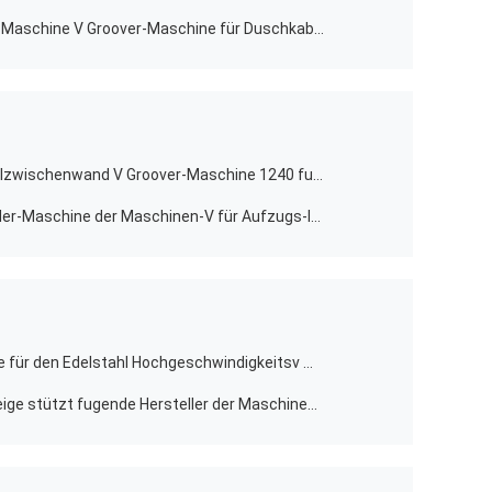
Industrielles automatisches V, das Maschine V Groover-Maschine für Duschkabine 1532 fugt
Cnc-Blech, das Maschine für Metallzwischenwand V Groover-Maschine 1240 fugt
Kompaktes Blech, das Nut-Schneider-Maschine der Maschinen-V für Aufzugs-Innenarchitektur fugt
Hohe Präzision V Groover-Maschine für den Edelstahl Hochgeschwindigkeitsv Maschine fugend
Blech V Groover-Maschine für Anzeige stützt fugende Hersteller der Maschinen-V