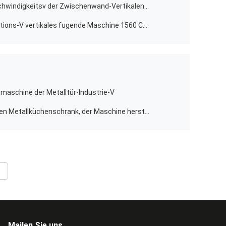
Schneidemaschine 1560 Hochgeschwindigkeitsv der Zwischenwand-Vertikalen-V Maschine fugend
Nutmaschine der Edelstahl-Dekorations-V vertikales fugende Maschine 1560 CNC V
tmaschine der Metalltür-Industrie-V
Hydraulische v-Nut-Maschine für den Metallküchenschrank, der Maschine herstellt
e
Mailen Sie uns