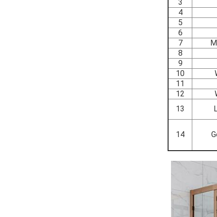
3
4
5
6
7
M
8
9
10
11
12
13
14
G