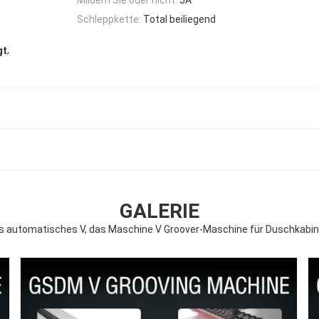
Schleppkette:
Total beiliegend
,
gt
GALERIE
les automatisches V, das Maschine V Groover-Maschine für Duschkabin