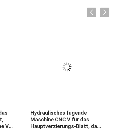
VID
das
Hydraulisches fugende
CNC-
t,
Maschine CNC V für das
hydr
ne V
Hauptverzierungs-Blatt, das
Türe