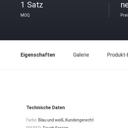
1 Satz
ne
MOQ
Pre
Eigenschaften
Galerie
Produkt-
Technische Daten
Farbe:
Blau und weiß; Kundengerecht
PRÜFER:
Touch Screen