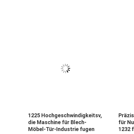
ches
1225 Hochgeschwindigkeitsv,
Präzi
er-
die Maschine für Blech-
für N
ne
Möbel-Tür-Industrie fugen
1232 