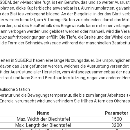
GSDM, der v-Maschine fugt, ist ein Berufsv, das und so weiter Ausrüstu
lplatten, dicke Kupferbleche anwendbar ist, Aluminiumplatten, galvani
s des Blattes verbiegend bildend. An der Biegelinie, in der das Blatt 
ider werden benutzt, um V-förmige Nuten zu schneiden, damit das Mate
werden, und das R außerhalb des Biegewinkels kann mit einer verbie
ann verbogen werden und gebildet werden oder manuell, wird die Ver
ktauftrittbedingungen erfüllt. Die Tiefe, die Breite und der Winkel d
d die Form der Schneidwerkzeuge während der maschinellen Bearbeitu
heiten in SUBIERUI haben eine lange Nutzungsdauer. Die ursprüngliche
g davon das Jahr gefunden werden, welches die Ausrüstung versendet
mit der Ausrüstung aller Hersteller, vom Anfangszusammenbau der ne
ertraut und kann Sie mit Berufsunterstützung, sogar von anderen Hers
aulische Station
ratur und die Bewegungstemperatur, die bis zum langer Arbeitszeit 
Energie, verursacht wird und verhindern Sie frühes Altern des Ölrohre
Name
Parameter
Max. Width der Blechtafel
1500
Max. Length der Blechtafel
3200