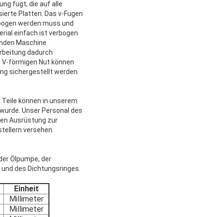
ng fugt, die auf alle
sierte Platten. Das v-Fugen
verbogen werden muss und
rial einfach ist verbogen
genden Maschine
arbeitung dadurch
er V-förmigen Nut können
ng sichergestellt werden.
n Teile können in unserem
 wurde. Unser Personal des
uen Ausrüstung zur
tellern versehen.
der Ölpumpe, der
s und des Dichtungsringes.
Einheit
Millimeter
Millimeter