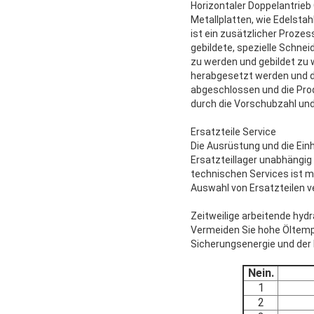
Horizontaler Doppelantrieb 
Metallplatten, wie Edelstah
ist ein zusätzlicher Prozes
gebildete, spezielle Schne
zu werden und gebildet zu 
herabgesetzt werden und d
abgeschlossen und die Produ
durch die Vorschubzahl un
Ersatzteile Service
Die Ausrüstung und die Ein
Ersatzteillager unabhängi
technischen Services ist 
Auswahl von Ersatzteilen v
Zeitweilige arbeitende hydr
Vermeiden Sie hohe Öltempe
Sicherungsenergie und der 
Nein.
1
2