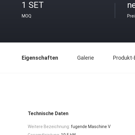
1 SET
ne
MOQ
Pre
Eigenschaften
Galerie
Produkt-
Technische Daten
Weitere Bezeichnung:
fugende Maschine V
Gesamtleistung:
10.5 kW