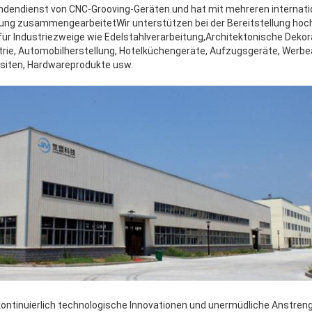
ndendienst von CNC-Grooving-Geräten.und hat mit mehreren internati
ung zusammengearbeitetWir unterstützen bei der Bereitstellung hoch
für Industriezweige wie Edelstahlverarbeitung,Architektonische Deko
trie, Automobilherstellung, Hotelküchengeräte, Aufzugsgeräte, Werbe
isiten, Hardwareprodukte usw.
ontinuierlich technologische Innovationen und unermüdliche Anstre