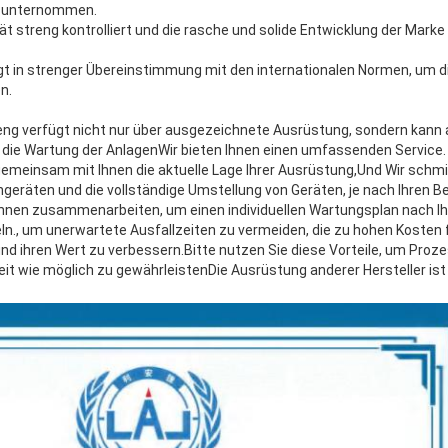
s unternommen.
ät streng kontrolliert und die rasche und solide Entwicklung der Mark
lgt in strenger Übereinstimmung mit den internationalen Normen, um di
n.
eng verfügt nicht nur über ausgezeichnete Ausrüstung, sondern kann
 die Wartung der AnlagenWir bieten Ihnen einen umfassenden Service. 
emeinsam mit Ihnen die aktuelle Lage Ihrer Ausrüstung,Und Wir schmi
ngeräten und die vollständige Umstellung von Geräten, je nach Ihren 
hnen zusammenarbeiten, um einen individuellen Wartungsplan nach I
n., um unerwartete Ausfallzeiten zu vermeiden, die zu hohen Kosten 
nd ihren Wert zu verbessern.Bitte nutzen Sie diese Vorteile, um Proz
eit wie möglich zu gewährleistenDie Ausrüstung anderer Hersteller is