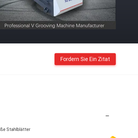
Fordern Sie Ein Zitat
iße Stahlblätter