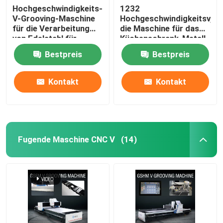
Hochgeschwindigkeits-
1232
V-Grooving-Maschine
Hochgeschwindigkeitsv,
für die Verarbeitung
die Maschine für das
von Edelstahl für
Küchenschrank-Metall
Wohnkultur
fugt Maschine fugen
Bestpreis
Bestpreis
Kontakt
Kontakt
Fugende Maschine CNC V
(14)