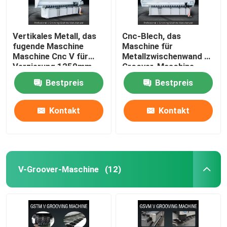
Vertikales Metall, das
Cnc-Blech, das
fugende Maschine
Maschine für
Maschine Cnc V für
Metallzwischenwand V
Verzierung 1250mm
Groover-Maschine
fugt
1240 fugt
Bestpreis
Bestpreis
Kontakt
Kontakt
V-Groover-Maschine
(12)