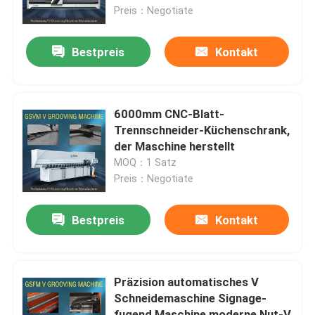
Preis：Negotiate
Produkte
Bestpreis
Kontakt
Videos
6000mm CNC-Blatt-
Hochgeschwindigkeitsv, das Maschine fugt
Trennschneider-Küchenschrank,
der Maschine herstellt
MOQ：1 Satz
Fugende Maschine CNC V
Preis：Negotiate
Automatisches V, das Maschine fugt
Bestpreis
Kontakt
Blech, das Maschine fugt
Präzision automatisches V
Schneidemaschine Signage-
V-Groover-Maschine
fugend Maschine moderne Nut-V