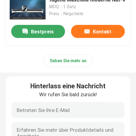
MOQ：1 Satz
Preis：Negotiate
Horizontale v-Schneidemaschine
Bestpreis
Kontakt
V-Nut-Schneider-Maschine
v-Nutschneidemaschine
Sehen Sie mehr an
Cnc-Blatt-Trennschneider
Hinterlass eine Nachricht
Schneidemaschine CNC V
Wir rufen Sie bald zurück!
V-Nutmaschine
V-Nut-Maschine für Metall