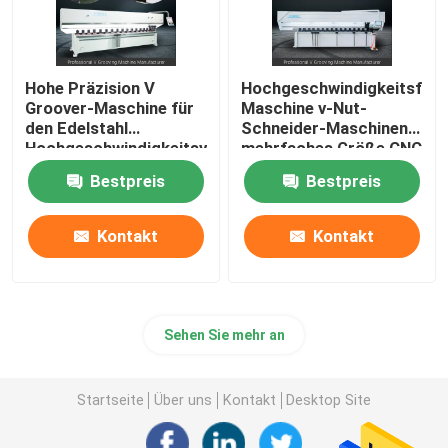
Hohe Präzision V
Hochgeschwindigkeitsfug
Groover-Maschine für
Maschine v-Nut-
den Edelstahl
Schneider-Maschinen-
Hochgeschwindigkeitsv
mehrfaches Größe CNC
Maschine fugend
V
Bestpreis
Bestpreis
Kontakt
Kontakt
Sehen Sie mehr an
Startseite
Über uns
Kontakt
Desktop Site