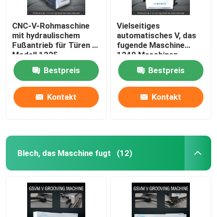
CNC-V-Rohmaschine
Vielseitiges
mit hydraulischem
automatisches V, das
Fußantrieb für Türen -
fugende Maschine
Modell 1225
1240 Maschinen-
Edelstahl Cnc V fugt
Bestpreis
Bestpreis
Kontakt
Kontakt
Blech, das Maschine fugt
(12)