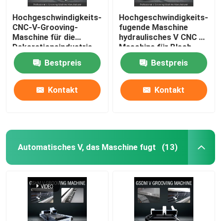
Hochgeschwindigkeits-
Hochgeschwindigkeits-
CNC-V-Grooving-
fugende Maschine
Maschine für die
hydraulisches V CNC V
Dekorationsindustrie
Maschine für Blech
aus Edelstahl - Modell
1225 fugend
Bestpreis
Bestpreis
1225
Kontakt
Kontakt
Automatisches V, das Maschine fugt
(13)