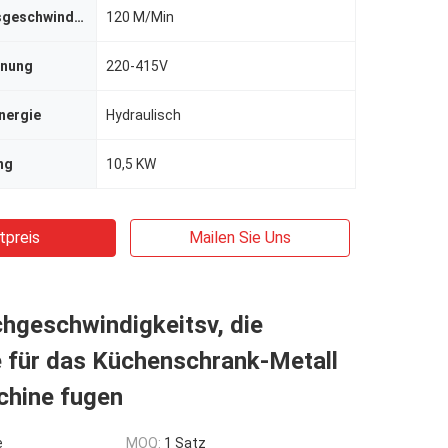
Verarbeitungsgeschwindigkeit
120 M/Min
nnung
220-415V
nergie
Hydraulisch
ng
10,5 KW
tpreis
Mailen Sie Uns
hgeschwindigkeitsv, die
 für das Küchenschrank-Metall
chine fugen
e
MOQ:
1 Satz