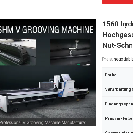
1560 hyd
Hochgesc
Nut-Schn
Preis:
negotiabl
Farbe
Eingangsspa
Presser-Fuße