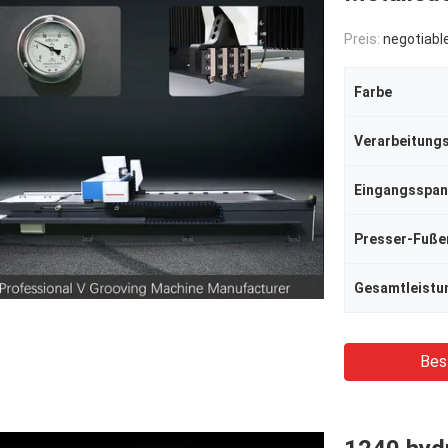
Preis:
negotiabl
Farbe
Eingangsspa
Presser-Fuße
Gesamtleistu
Bes