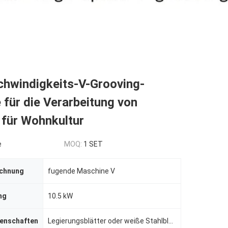
hwindigkeits-V-Grooving-
für die Verarbeitung von
 für Wohnkultur
e
MOQ:
1 SET
ichnung
fugende Maschine V
ng
10.5 kW
genschaften
Legierungsblätter oder weiße Stahlblätter