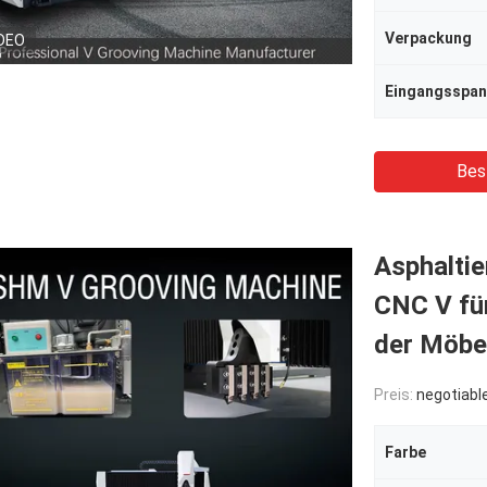
Verpackung
DEO
Eingangsspa
Bes
Asphalti
CNC V fü
der Möbe
Preis:
negotiabl
Farbe