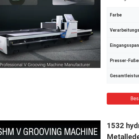
Farbe
Eingangsspa
Presser-Fuße
Gesamtleistu
Bes
1532 hydr
Metalled