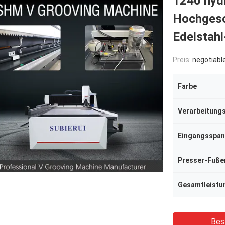
1240 hyd
Hochgesc
Edelstahl
Preis:
negotiabl
Farbe
Eingangsspa
Presser-Fuße
Gesamtleistu
Bes