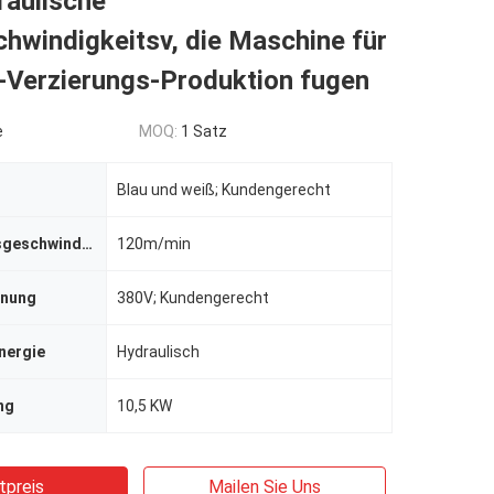
raulische
hwindigkeitsv, die Maschine für
-Verzierungs-Produktion fugen
e
MOQ:
1 Satz
Blau und weiß; Kundengerecht
Verarbeitungsgeschwindigkeit
120m/min
nnung
380V; Kundengerecht
nergie
Hydraulisch
ng
10,5 KW
tpreis
Mailen Sie Uns