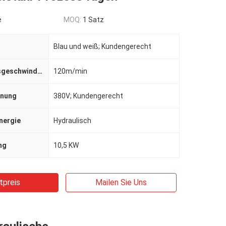
e
MOQ:
1 Satz
Blau und weiß; Kundengerecht
Verarbeitungsgeschwindigkeit
120m/min
nnung
380V; Kundengerecht
nergie
Hydraulisch
ng
10,5 KW
tpreis
Mailen Sie Uns