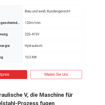
Blau und weiß; Kundengerecht
Verarbeitungsgeschwindigkeit
120m/min
nnung
220-415V
nergie
Hydraulisch
ng
10,5 KW
tpreis
Mailen Sie Uns
aulische V, die Maschine für
elstahl-Prozess fugen