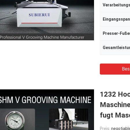
Eingangsspa
Presser-Fuße
Gesamtleistu
Bes
1232 Hoc
Maschine
fugt Mas
Preis:
negotiabl