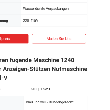
Wasserdichte Verpackungen
nnung
220-415V
tpreis
Mailen Sie Uns
eren fugende Maschine 1240
r Anzeigen-Stützen Nutmaschine
l-V
e
MOQ:
1 Satz
Blau und weiß; Kundengerecht