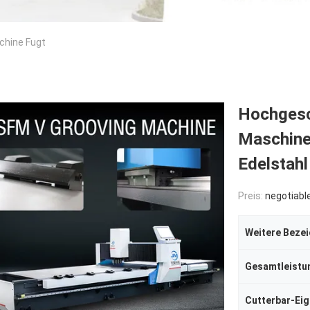
chine Fugt
Hochgesc
Maschine 
Edelstahl
Preis:
negotiabl
Weitere Beze
Gesamtleistu
Cutterbar-Ei