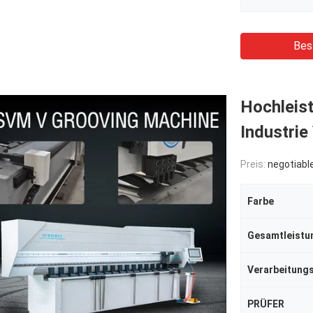
Bes
Hochleis
Industrie
Preis:
negotiabl
Farbe
Gesamtleistu
PRÜFER