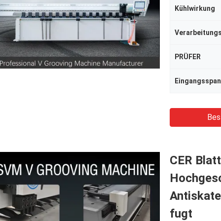
Kühlwirkung
PRÜFER
Eingangsspa
Bes
CER Blatt
Hochgesc
Antiskate
fugt