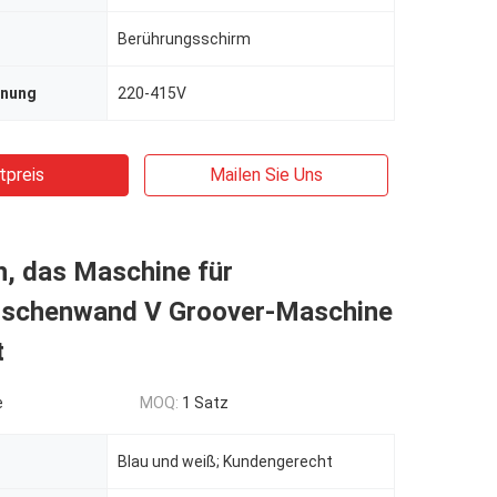
Berührungsschirm
nnung
220-415V
tpreis
Mailen Sie Uns
h, das Maschine für
ischenwand V Groover-Maschine
t
e
MOQ:
1 Satz
Blau und weiß; Kundengerecht