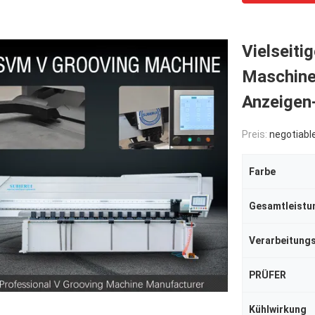
Vielseiti
Maschine
Anzeigen-
Preis:
negotiabl
Farbe
Gesamtleistu
PRÜFER
Kühlwirkung