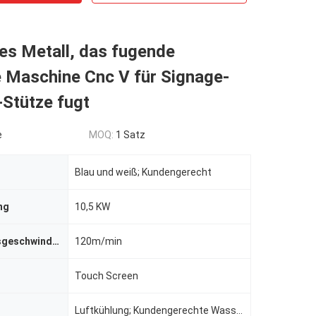
ges Metall, das fugende
 Maschine Cnc V für Signage-
Stütze fugt
e
MOQ:
1 Satz
Blau und weiß; Kundengerecht
ng
10,5 KW
Verarbeitungsgeschwindigkeit
120m/min
Touch Screen
Luftkühlung; Kundengerechte Wasserkühlung