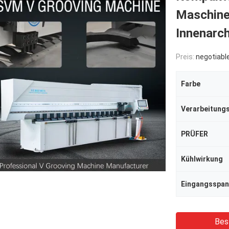
Maschine
Innenarch
Preis:
negotiabl
Farbe
PRÜFER
Kühlwirkung
Eingangsspa
Bes