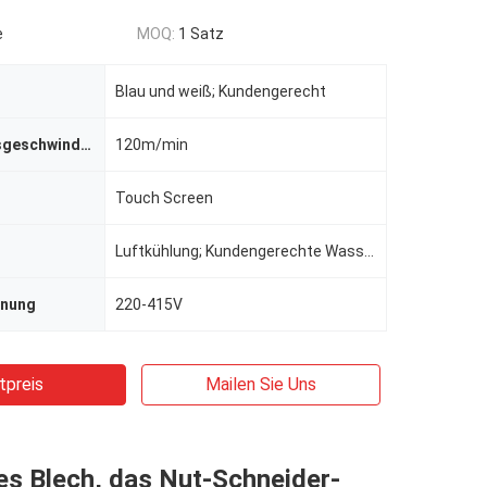
e
MOQ:
1 Satz
Blau und weiß; Kundengerecht
Verarbeitungsgeschwindigkeit
120m/min
Touch Screen
Luftkühlung; Kundengerechte Wasserkühlung
nnung
220-415V
tpreis
Mailen Sie Uns
s Blech, das Nut-Schneider-