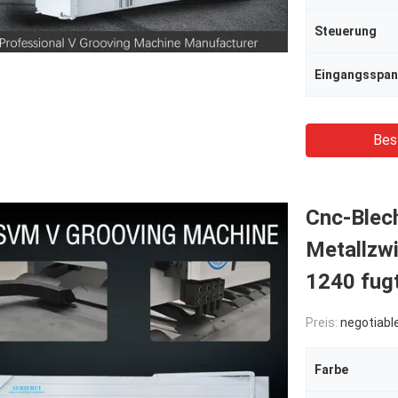
Steuerung
Eingangsspa
Bes
Cnc-Blec
Metallzw
1240 fug
Preis:
negotiabl
Farbe