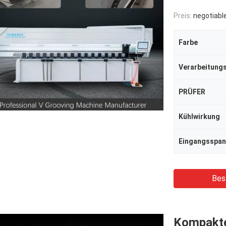
Preis:
negotiabl
Farbe
PRÜFER
Kühlwirkung
Eingangsspa
Bes
Kompakte