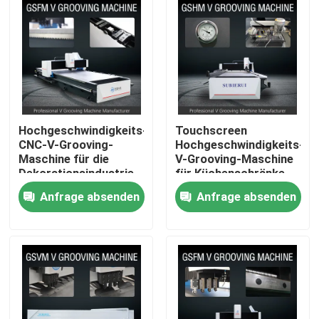
Hochgeschwindigkeits-
Touchscreen
CNC-V-Grooving-
Hochgeschwindigkeits-
Maschine für die
V-Grooving-Maschine
Dekorationsindustrie
für Küchenschränke
aus Edelstahl - Modell
Edelstahlverarbeitung
Anfrage absenden
Anfrage absenden
1225
Nach Hause
Über uns
Kontakte