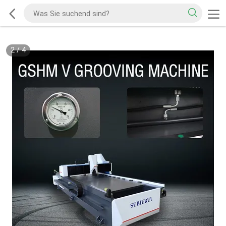
2
/
4