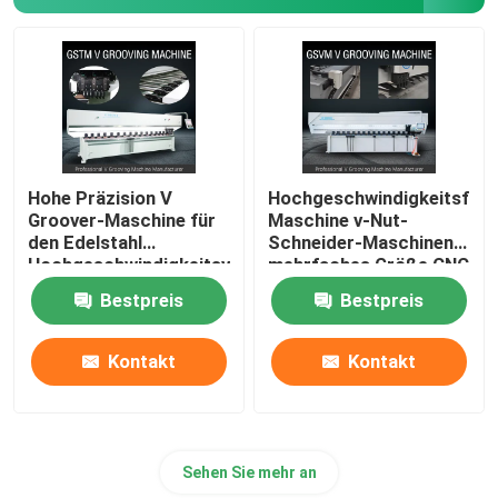
V-Nutmaschine
V-Nut-Maschine für Metall
Hohe Präzision V
Hochgeschwindigkeitsfug
Groover-Maschine für
Maschine v-Nut-
den Edelstahl
Schneider-Maschinen-
Hochgeschwindigkeitsv
mehrfaches Größe CNC
Maschine fugend
V
Bestpreis
Bestpreis
Kontakt
Kontakt
Sehen Sie mehr an