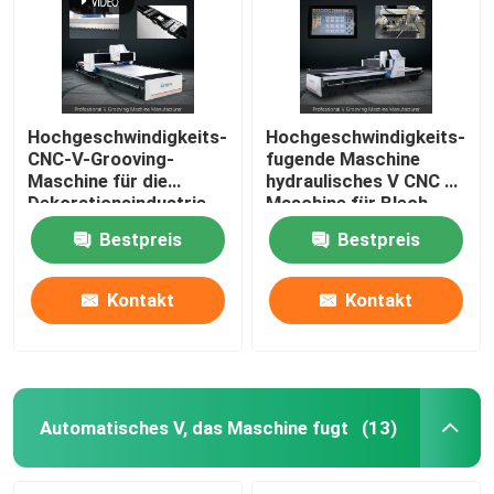
Hochgeschwindigkeits-
Hochgeschwindigkeits-
CNC-V-Grooving-
fugende Maschine
Maschine für die
hydraulisches V CNC V
Dekorationsindustrie
Maschine für Blech
aus Edelstahl - Modell
1225 fugend
Bestpreis
Bestpreis
1225
Kontakt
Kontakt
Haus
Produkte
Automatisches V, das Maschine fugt
(13)
Videos