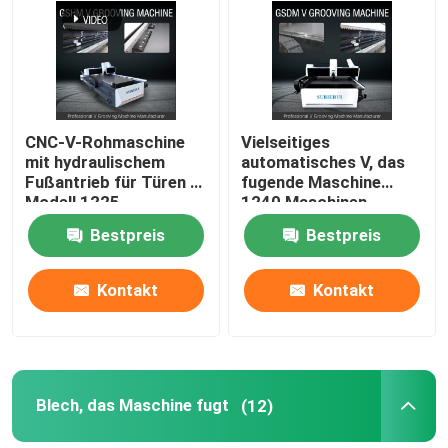
Über uns
Fabrik-Ausflug
CNC-V-Rohmaschine
Vielseitiges
mit hydraulischem
automatisches V, das
Fußantrieb für Türen -
fugende Maschine
Qualitätskontrolle
Modell 1225
1240 Maschinen-
Edelstahl Cnc V fugt
Bestpreis
Bestpreis
Fordern Sie ein Zitat
Kontakt
Kontakt
Hochgeschwindigkeitsv, das Maschine fugt
Fugende Maschine CNC V
Blech, das Maschine fugt
(12)
Automatisches V, das Maschine fugt