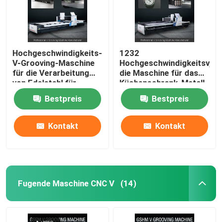
Hochgeschwindigkeits-
1232
V-Grooving-Maschine
Hochgeschwindigkeitsv,
für die Verarbeitung
die Maschine für das
von Edelstahl für
Küchenschrank-Metall
Wohnkultur
fugt Maschine fugen
Bestpreis
Bestpreis
Kontakt
Kontakt
Fugende Maschine CNC V
(14)