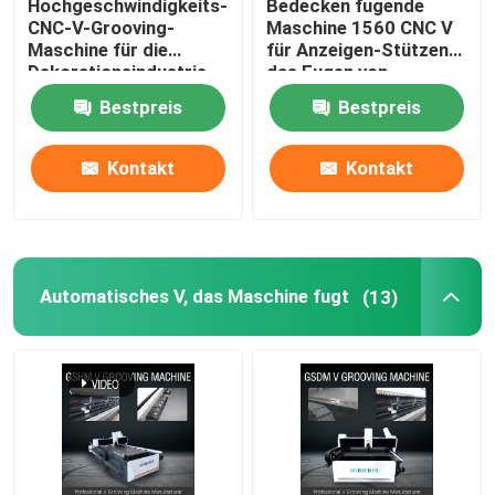
Hochgeschwindigkeits-
Bedecken fugende
CNC-V-Grooving-
Maschine 1560 CNC V
Maschine für die
für Anzeigen-Stützen
Dekorationsindustrie
das Fugen von
aus Edelstahl - Modell
Maschinen-
Bestpreis
Bestpreis
1225
Verzierungs-Industrie
Kontakt
Kontakt
Automatisches V, das Maschine fugt
(13)