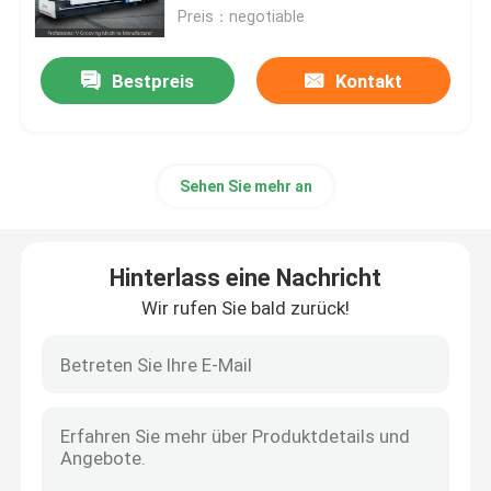
Preis：negotiable
Über uns
Bestpreis
Kontakt
Fabrik-Ausflug
Sehen Sie mehr an
Qualitätskontrolle
Fordern Sie ein Zitat
Hinterlass eine Nachricht
Wir rufen Sie bald zurück!
Hochgeschwindigkeitsv, das Maschine fugt
Fugende Maschine CNC V
Automatisches V, das Maschine fugt