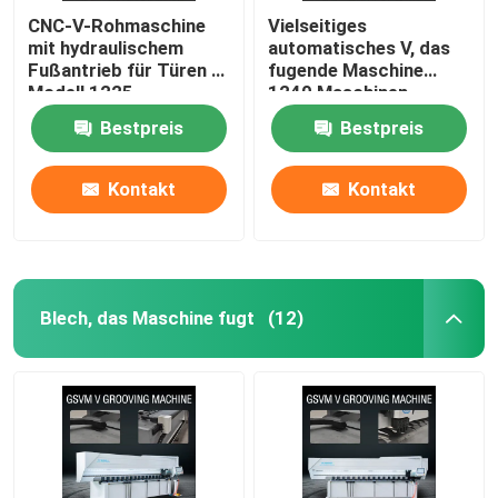
CNC-V-Rohmaschine
Vielseitiges
mit hydraulischem
automatisches V, das
Fußantrieb für Türen -
fugende Maschine
Modell 1225
1240 Maschinen-
Edelstahl Cnc V fugt
Bestpreis
Bestpreis
Kontakt
Kontakt
Blech, das Maschine fugt
(12)