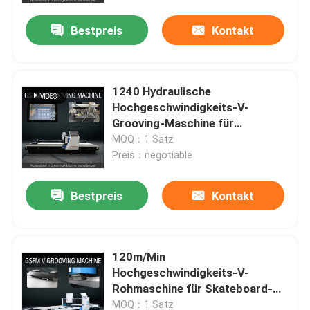
Bestpreis
Kontakt
1240 Hydraulische
Hochgeschwindigkeits-V-
Grooving-Maschine für
Edelstahldekoration
MOQ：1 Satz
Preis：negotiable
Bestpreis
Kontakt
Haus
120m/Min
Produkte
Hochgeschwindigkeits-V-
Rohmaschine für Skateboard-
Edelstahldekoration
Videos
MOQ：1 Satz