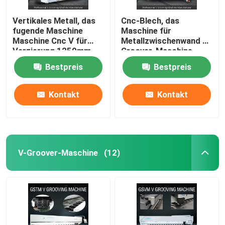
Vertikales Metall, das
Cnc-Blech, das
fugende Maschine
Maschine für
Maschine Cnc V für
Metallzwischenwand V
Verzierung 1250mm
Groover-Maschine
fugt
1240 fugt
Bestpreis
Bestpreis
Kontakt
Kontakt
V-Groover-Maschine
(12)