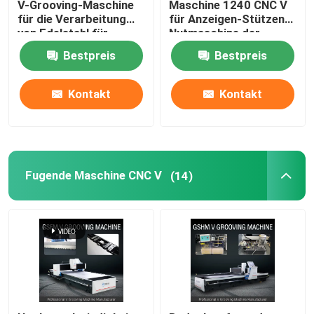
V-Grooving-Maschine
Maschine 1240 CNC V
für die Verarbeitung
für Anzeigen-Stützen
von Edelstahl für
Nutmaschine der
V-Nutmaschine
Wohnkultur
Möbel-V
Bestpreis
Bestpreis
V-Nut-Maschine für Metall
Kontakt
Kontakt
Fugende Maschine CNC V
(14)