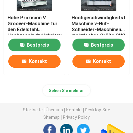
Hohe Präzision V
Hochgeschwindigkeitsfug
Groover-Maschine für
Maschine v-Nut-
den Edelstahl
Schneider-Maschinen-
Hochgeschwindigkeitsv
mehrfaches Größe CNC
Maschine fugend
V
Bestpreis
Bestpreis
Kontakt
Kontakt
Sehen Sie mehr an
Startseite
Über uns
Kontakt
Desktop Site
Sitemap
Privacy Policy