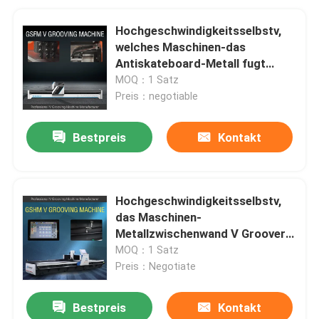
Hochgeschwindigkeitsselbstv,
welches Maschinen-das
Antiskateboard-Metall fugt
Maschine 1232 fugt
MOQ：1 Satz
Preis：negotiable
Bestpreis
Kontakt
Hochgeschwindigkeitsselbstv,
das Maschinen-
Metallzwischenwand V Groover-
Maschine fugt
MOQ：1 Satz
Preis：Negotiate
Bestpreis
Kontakt