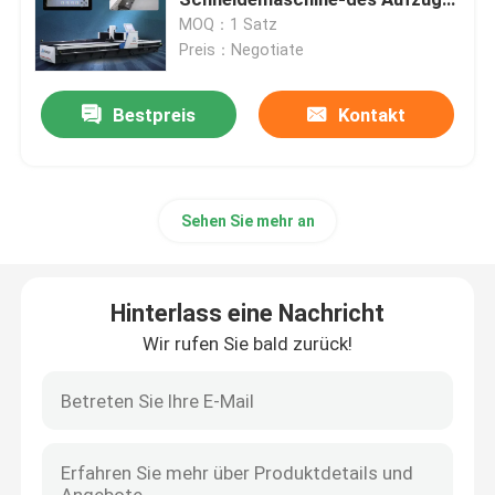
V für Blech
MOQ：1 Satz
Preis：Negotiate
Blech, das Maschine fugt
Bestpreis
Kontakt
V-Groover-Maschine
Horizontale v-Schneidemaschine
Sehen Sie mehr an
V-Nut-Schneider-Maschine
Hinterlass eine Nachricht
v-Nutschneidemaschine
Wir rufen Sie bald zurück!
Cnc-Blatt-Trennschneider
Schneidemaschine CNC V