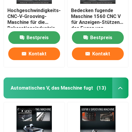
Hochgeschwindigkeits-
Bedecken fugende
CNC-V-Grooving-
Maschine 1560 CNC V
Maschine für die
für Anzeigen-Stützen
Dekorationsindustrie
das Fugen von
aus Edelstahl - Modell
Maschinen-
Bestpreis
Bestpreis
1225
Verzierungs-Industrie
Kontakt
Kontakt
Automatisches V, das Maschine fugt
(13)