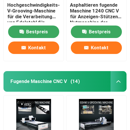
Hochgeschwindigkeits-
Asphaltieren fugende
V-Grooving-Maschine
Maschine 1240 CNC V
für die Verarbeitung
für Anzeigen-Stützen
von Edelstahl für
Nutmaschine der
Wohnkultur
Möbel-V
Bestpreis
Bestpreis
Kontakt
Kontakt
Fugende Maschine CNC V
(14)