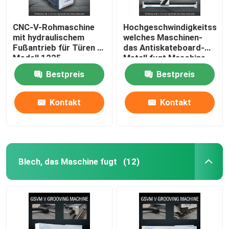
CNC-V-Rohmaschine
Hochgeschwindigkeitsselb
mit hydraulischem
welches Maschinen-
Fußantrieb für Türen -
das Antiskateboard-
Modell 1225
Metall fugt Maschine
1232 fugt
Bestpreis
Bestpreis
Kontakt
Kontakt
Blech, das Maschine fugt
(12)