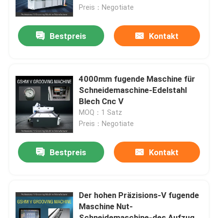
Preis：Negotiate
Über uns
Bestpreis
Kontakt
Fabrik-Ausflug
4000mm fugende Maschine für
Qualitätskontrolle
Schneidemaschine-Edelstahl
Blech Cnc V
MOQ：1 Satz
Fordern Sie ein Zitat
Preis：Negotiate
Hochgeschwindigkeitsv, das Maschine fugt
Bestpreis
Kontakt
Fugende Maschine CNC V
Der hohen Präzisions-V fugende
Maschine Nut-
Automatisches V, das Maschine fugt
Schneidemaschine-des Aufzugs-