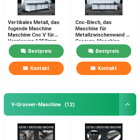
Vertikales Metall, das
Cnc-Blech, das
fugende Maschine
Maschine für
Maschine Cnc V für
Metallzwischenwand V
Verzierung 1250mm
Groover-Maschine
fugt
1240 fugt
Bestpreis
Bestpreis
Kontakt
Kontakt
V-Groover-Maschine
(12)