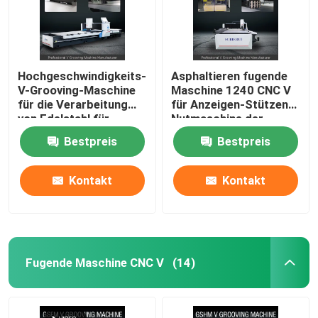
Hochgeschwindigkeits-
Asphaltieren fugende
V-Grooving-Maschine
Maschine 1240 CNC V
für die Verarbeitung
für Anzeigen-Stützen
von Edelstahl für
Nutmaschine der
Wohnkultur
Möbel-V
Bestpreis
Bestpreis
Kontakt
Kontakt
Fugende Maschine CNC V
(14)