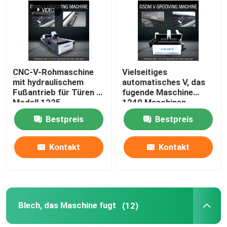
Über uns
Fabrik-Ausflug
CNC-V-Rohmaschine
Vielseitiges
mit hydraulischem
automatisches V, das
Fußantrieb für Türen -
fugende Maschine
Qualitätskontrolle
Modell 1225
1240 Maschinen-
Edelstahl Cnc V fugt
Bestpreis
Bestpreis
Fordern Sie ein Zitat
Kontakt
Kontakt
Hochgeschwindigkeitsv, das Maschine fugt
Fugende Maschine CNC V
Blech, das Maschine fugt
(12)
Automatisches V, das Maschine fugt