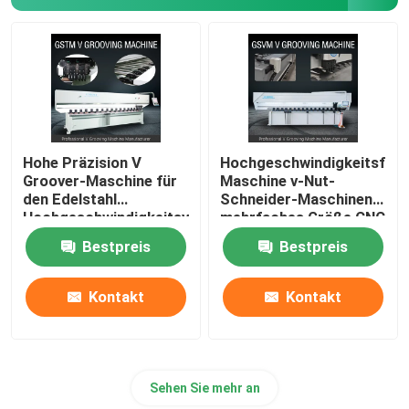
V-Nutmaschine
V-Nut-Maschine für Metall
Hohe Präzision V
Hochgeschwindigkeitsfug
Groover-Maschine für
Maschine v-Nut-
den Edelstahl
Schneider-Maschinen-
Hochgeschwindigkeitsv
mehrfaches Größe CNC
Maschine fugend
V
Bestpreis
Bestpreis
Kontakt
Kontakt
Sehen Sie mehr an