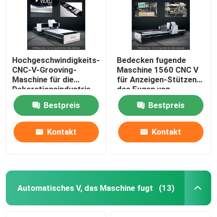
Hochgeschwindigkeits-
Bedecken fugende
CNC-V-Grooving-
Maschine 1560 CNC V
Maschine für die
für Anzeigen-Stützen
Dekorationsindustrie
das Fugen von
aus Edelstahl - Modell
Maschinen-
Bestpreis
Bestpreis
1225
Verzierungs-Industrie
Kontakt
Kontakt
Haus
Produkte
Automatisches V, das Maschine fugt
(13)
Videos