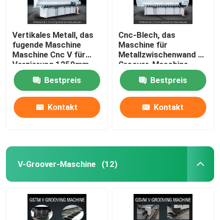
Vertikales Metall, das
Cnc-Blech, das
fugende Maschine
Maschine für
Maschine Cnc V für
Metallzwischenwand V
Verzierung 1250mm
Groover-Maschine
fugt
1240 fugt
Bestpreis
Bestpreis
Kontakt
Kontakt
V-Groover-Maschine
(12)