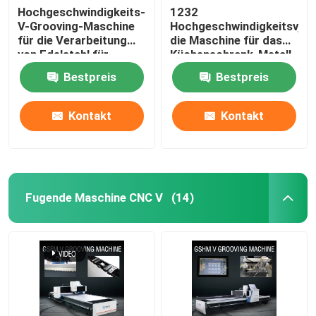
Hochgeschwindigkeits-
1232
V-Grooving-Maschine
Hochgeschwindigkeitsv,
für die Verarbeitung
die Maschine für das
von Edelstahl für
Küchenschrank-Metall
Wohnkultur
fugt Maschine fugen
Bestpreis
Bestpreis
Kontakt
Kontakt
Fugende Maschine CNC V
(14)