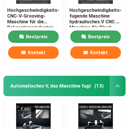
Hochgeschwindigkeits-
Hochgeschwindigkeits-
CNC-V-Grooving-
fugende Maschine
Maschine für die
hydraulisches V CNC V
Dekorationsindustrie
Maschine für Blech
aus Edelstahl - Modell
1225 fugend
Bestpreis
Bestpreis
1225
Kontakt
Kontakt
Automatisches V, das Maschine fugt
(13)