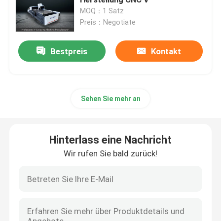
MOQ：1 Satz
Preis：Negotiate
Blech, das Maschine fugt
Bestpreis
Kontakt
V-Groover-Maschine
Horizontale v-Schneidemaschine
Sehen Sie mehr an
V-Nut-Schneider-Maschine
Hinterlass eine Nachricht
v-Nutschneidemaschine
Wir rufen Sie bald zurück!
Cnc-Blatt-Trennschneider
Schneidemaschine CNC V