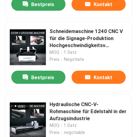
Bestpreis
Kontakt
Schneidemaschine 1240 CNC V
für die Signage-Produktion
Hochgeschwindigkeitsv
Maschine fugend
MOQ：1 Satz
Preis：Negotiate
Bestpreis
Kontakt
Hydraulische CNC-V-
Rohmaschine für Edelstahl in der
Aufzugsindustrie
MOQ：1 Satz
Preis：negotiable