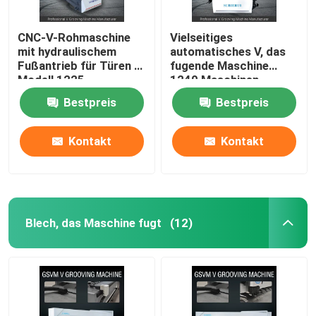
CNC-V-Rohmaschine
Vielseitiges
mit hydraulischem
automatisches V, das
Fußantrieb für Türen -
fugende Maschine
Modell 1225
1240 Maschinen-
Edelstahl Cnc V fugt
Bestpreis
Bestpreis
Kontakt
Kontakt
Blech, das Maschine fugt
(12)