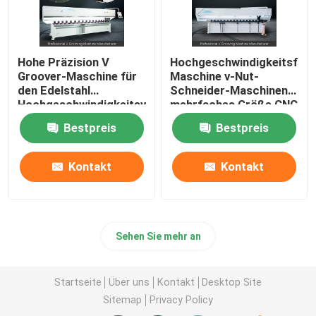
Hohe Präzision V
Hochgeschwindigkeitsfug
Groover-Maschine für
Maschine v-Nut-
den Edelstahl
Schneider-Maschinen-
Hochgeschwindigkeitsv
mehrfaches Größe CNC
Maschine fugend
V
Bestpreis
Bestpreis
Kontakt
Kontakt
Sehen Sie mehr an
Startseite
Über uns
Kontakt
Desktop Site
Sitemap
Privacy Policy