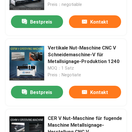
Preis：negotiable
Über uns
Bestpreis
Kontakt
Fabrik-Ausflug
Vertikale Nut-Maschine CNC V
Qualitätskontrolle
Schneidemaschine-V für
Metallsignage-Produktion 1240
MOQ：1 Satz
Fordern Sie ein Zitat
Preis：Negotiate
Hochgeschwindigkeitsv, das Maschine fugt
Bestpreis
Kontakt
Fugende Maschine CNC V
CER V Nut-Maschine für fugende
Maschine Metallsignage-
Automatisches V, das Maschine fugt
Herstellung CNC V