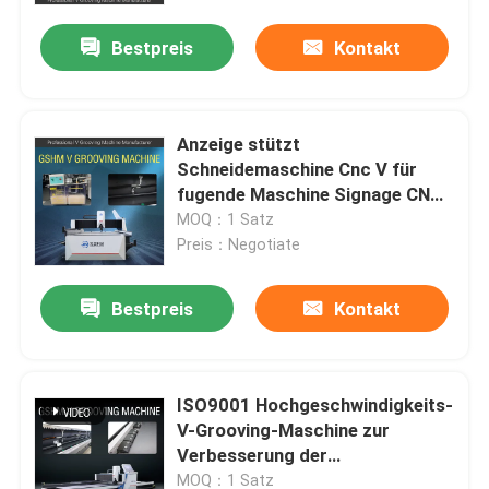
Bestpreis
Kontakt
Anzeige stützt
Schneidemaschine Cnc V für
fugende Maschine Signage CNC
V
MOQ：1 Satz
Preis：Negotiate
Bestpreis
Kontakt
Haus
ISO9001 Hochgeschwindigkeits-
Produkte
V-Grooving-Maschine zur
Verbesserung der
Produktionseffizienz
Videos
MOQ：1 Satz