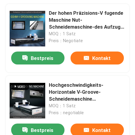
Der hohen Präzisions-V fugende
Maschine Nut-
Schneidemaschine-des Aufzugs-
V für Blech
MOQ：1 Satz
Preis：Negotiate
Bestpreis
Kontakt
Hochgeschwindigkeits-
Horizontale V-Groove-
Schneidemaschine
5900×2000×1550 mm für
MOQ：1 Satz
Metallplatten
Preis：negotiable
Bestpreis
Kontakt