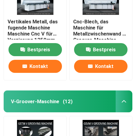
Vertikales Metall, das
Cnc-Blech, das
fugende Maschine
Maschine für
Maschine Cnc V für
Metallzwischenwand V
Verzierung 1250mm
Groover-Maschine
fugt
1240 fugt
Bestpreis
Bestpreis
Kontakt
Kontakt
V-Groover-Maschine
(12)