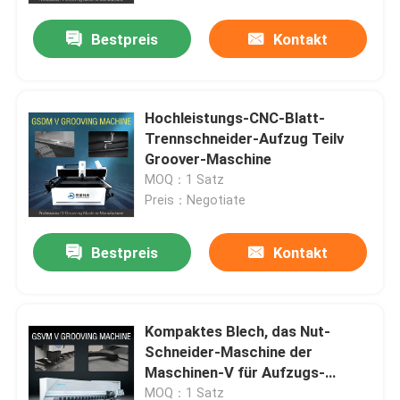
Bestpreis
Kontakt
Hochleistungs-CNC-Blatt-
Trennschneider-Aufzug Teilv
Groover-Maschine
MOQ：1 Satz
Preis：Negotiate
Bestpreis
Kontakt
Haus
Kompaktes Blech, das Nut-
Produkte
Schneider-Maschine der
Maschinen-V für Aufzugs-
Innenarchitektur fugt
Videos
MOQ：1 Satz