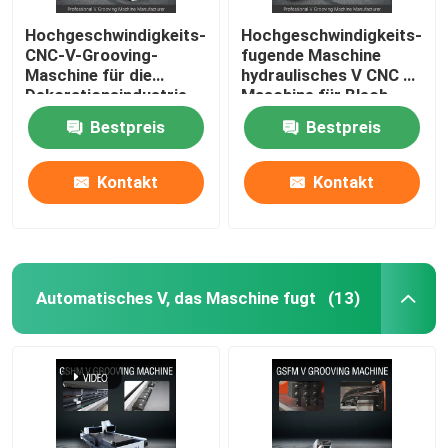
Hochgeschwindigkeits-
Hochgeschwindigkeits-
CNC-V-Grooving-
fugende Maschine
Maschine für die
hydraulisches V CNC V
Dekorationsindustrie
Maschine für Blech
aus Edelstahl - Modell
1225 fugend
Bestpreis
Bestpreis
1225
Kontakt
Kontakt
Automatisches V, das Maschine fugt
(13)