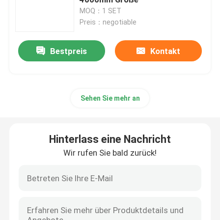
MOQ：1 SET
Preis：negotiable
Blech, das Maschine fugt
Bestpreis
Kontakt
V-Groover-Maschine
Horizontale v-Schneidemaschine
Sehen Sie mehr an
V-Nut-Schneider-Maschine
Hinterlass eine Nachricht
v-Nutschneidemaschine
Wir rufen Sie bald zurück!
Cnc-Blatt-Trennschneider
Schneidemaschine CNC V