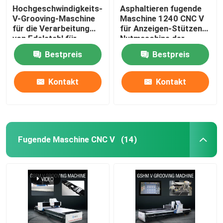
Hochgeschwindigkeits-
Asphaltieren fugende
V-Grooving-Maschine
Maschine 1240 CNC V
für die Verarbeitung
für Anzeigen-Stützen
von Edelstahl für
Nutmaschine der
Wohnkultur
Möbel-V
Bestpreis
Bestpreis
Kontakt
Kontakt
Fugende Maschine CNC V
(14)