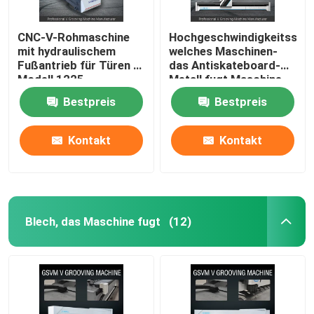
CNC-V-Rohmaschine
Hochgeschwindigkeitsselb
mit hydraulischem
welches Maschinen-
Fußantrieb für Türen -
das Antiskateboard-
Modell 1225
Metall fugt Maschine
1232 fugt
Bestpreis
Bestpreis
Kontakt
Kontakt
Blech, das Maschine fugt
(12)