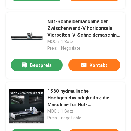
Nut-Schneidemaschine der
Zwischenwand-V horizontale
Vierseiten-V-Schneidemaschine
für Kästen
MOQ：1 Satz
Preis：Negotiate
Bestpreis
Kontakt
1560 hydraulische
Hochgeschwindigkeitsv, die
Maschine für Nut-
Schneidemaschine des Metallv
MOQ：1 Satz
fugen
Preis：negotiable