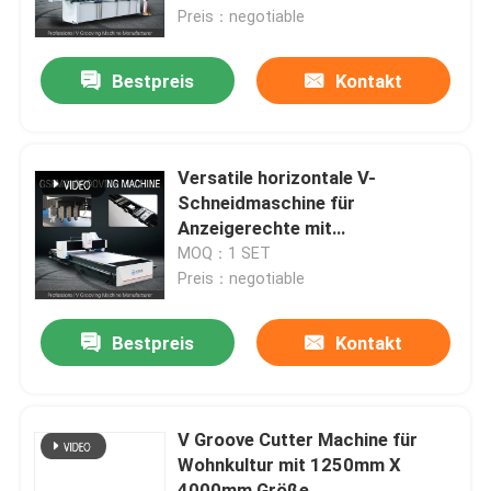
Preis：negotiable
Über uns
Bestpreis
Kontakt
Fabrik-Ausflug
Versatile horizontale V-
Qualitätskontrolle
Schneidmaschine für
Anzeigerechte mit
Edelstahldekoration
MOQ：1 SET
Fordern Sie ein Zitat
Preis：negotiable
Hochgeschwindigkeitsv, das Maschine fugt
Bestpreis
Kontakt
Fugende Maschine CNC V
V Groove Cutter Machine für
Wohnkultur mit 1250mm X
Automatisches V, das Maschine fugt
4000mm Größe