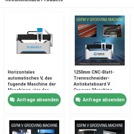
Horizontales
1250mm CNC-Blatt-
automatisches V, das
Trennschneider-
fugende Maschine der
Antiskateboard V
Maschinen-vier der
Groover-Maschine
Seiten-V für Kasten-
Anfrage absenden
Anfrage absenden
Zwischenwand fugt