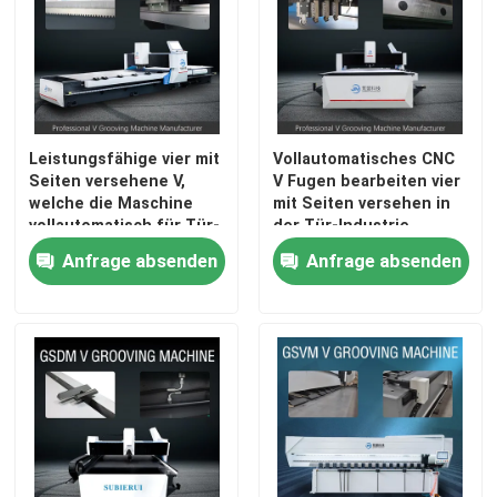
Leistungsfähige vier mit
Vollautomatisches CNC
Seiten versehene V,
V Fugen bearbeiten vier
welche die Maschine
mit Seiten versehen in
vollautomatisch für Tür-
der Tür-Industrie
Industrie fugen
maschinell
Anfrage absenden
Anfrage absenden
Haus
Produkte
Videos