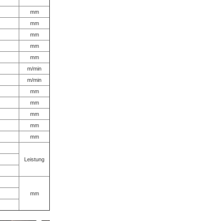
mm
mm
mm
mm
mm
m/min
m/min
mm
mm
mm
mm
mm
Leistung
mm