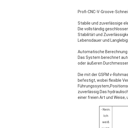
Profi-CNC-V-Groove-Schneid
Stabile und zuverlässige el
Die vollständig geschlosse
Stabilität und Zuverlässig
Lebensdauer und Langlebigke
Automatische Berechnung 
Das System berechnet auto
oder äußeren Durchmesser
Die mit der GSFM v-Rohmas
befestigt, wobei flexible 
Führungssystem,Positionsm
zuverlässig.Das hydraulisc
einer freien Art und Weise
- Nein.
Ich
weiß