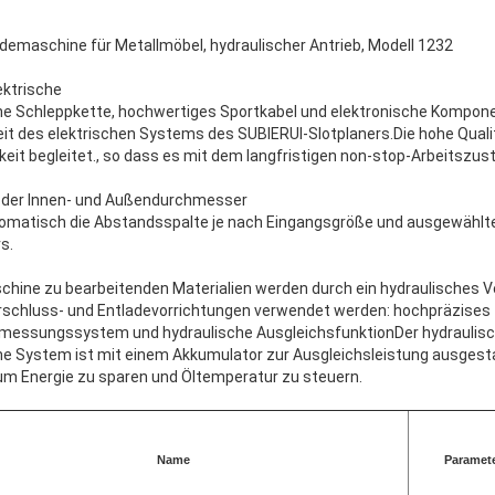
emaschine für Metallmöbel, hydraulischer Antrieb, Modell 1232
ektrische
ne Schleppkette, hochwertiges Sportkabel und elektronische Kompone
keit des elektrischen Systems des SUBIERUI-Slotplaners.Die hohe Quali
it begleitet., so dass es mit dem langfristigen non-stop-Arbeitszusta
der Innen- und Außendurchmesser
matisch die Abstandsspalte je nach Eingangsgröße und ausgewählter
s.
chine zu bearbeitenden Materialien werden durch ein hydraulisches
Verschluss- und Entladevorrichtungen verwendet werden: hochpräzises
essungssystem und hydraulische AusgleichsfunktionDer hydraulische
he System ist mit einem Akkumulator zur Ausgleichsleistung ausgesta
, um Energie zu sparen und Öltemperatur zu steuern.
Name
Paramet