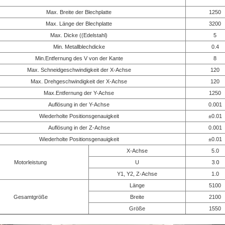
Max. Breite der Blechplatte
1250
Max. Länge der Blechplatte
3200
Max. Dicke ((Edelstahl)
5
Min. Metallblechdicke
0.4
Min.Entfernung des V von der Kante
8
Max. Schneidgeschwindigkeit der X-Achse
120
Max. Drehgeschwindigkeit der X-Achse
120
Max.Entfernung der Y-Achse
1250
Auflösung in der Y-Achse
0.001
Wiederholte Positionsgenauigkeit
±0.01
Auflösung in der Z-Achse
0.001
Wiederholte Positionsgenauigkeit
±0.01
X-Achse
5.0
Motorleistung
U
3.0
Y1, Y2, Z-Achse
1.0
Länge
5100
Gesamtgröße
Breite
2100
Größe
1550