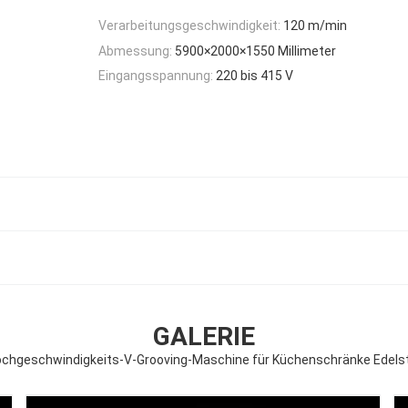
Verarbeitungsgeschwindigkeit:
120 m/min
Abmessung:
5900×2000×1550 Millimeter
Eingangsspannung:
220 bis 415 V
GALERIE
chgeschwindigkeits-V-Grooving-Maschine für Küchenschränke Edelst