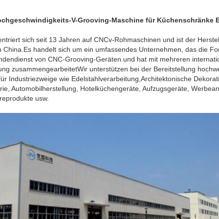
ochgeschwindigkeits-V-Grooving-Maschine für Küchenschränke E
triert sich seit 13 Jahren auf CNCv-Rohmaschinen und ist der Herstel
China.Es handelt sich um ein umfassendes Unternehmen, das die Fo
ndendienst von CNC-Grooving-Geräten.und hat mit mehreren internati
ung zusammengearbeitetWir unterstützen bei der Bereitstellung hochwe
für Industriezweige wie Edelstahlverarbeitung,Architektonische Dekora
trie, Automobilherstellung, Hotelküchengeräte, Aufzugsgeräte, Werbean
reprodukte usw.
Hinterlass eine Nachricht
Wir rufen Sie bald zurück!