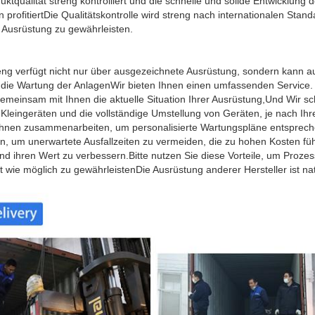
ktqualität streng kontrolliert und die schnelle und solide Entwicklung d
profitiertDie Qualitätskontrolle wird streng nach internationalen Stan
r Ausrüstung zu gewährleisten.
ng verfügt nicht nur über ausgezeichnete Ausrüstung, sondern kann a
 die Wartung der AnlagenWir bieten Ihnen einen umfassenden Service.
emeinsam mit Ihnen die aktuelle Situation Ihrer Ausrüstung,Und Wir sc
 Kleingeräten und die vollständige Umstellung von Geräten, je nach Ih
hnen zusammenarbeiten, um personalisierte Wartungspläne entsprech
n, um unerwartete Ausfallzeiten zu vermeiden, die zu hohen Kosten fü
d ihren Wert zu verbessern.Bitte nutzen Sie diese Vorteile, um Prozes
eit wie möglich zu gewährleistenDie Ausrüstung anderer Hersteller ist n